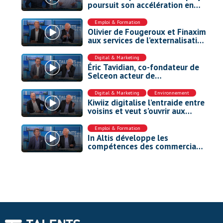
poursuit son accélération en
Europe
Emploi & Formation
Olivier de Fougeroux et Finaxim
aux services de l’externalisation
des cadres
Digital & Marketing
Éric Tavidian, co-fondateur de
Selceon acteur de
l’environnement de travail
nouvelle génération.
Digital & Marketing
,
Environnement
Kiwiiz digitalise l’entraide entre
voisins et veut s’ouvrir aux
collectivités
Emploi & Formation
In Altis développe les
compétences des commerciaux
par le jeu