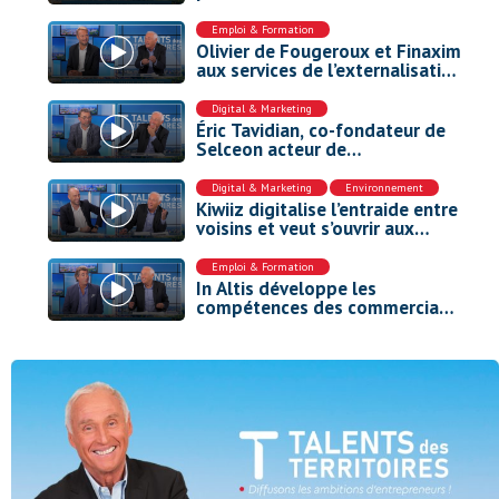
Europe
Emploi & Formation
Olivier de Fougeroux et Finaxim
aux services de l’externalisation
des cadres
Digital & Marketing
Éric Tavidian, co-fondateur de
Selceon acteur de
l’environnement de travail
nouvelle génération.
Digital & Marketing
,
Environnement
Kiwiiz digitalise l’entraide entre
voisins et veut s’ouvrir aux
collectivités
Emploi & Formation
In Altis développe les
compétences des commerciaux
par le jeu