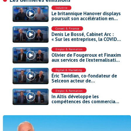
Industrie
Le britannique Hanover displays
poursuit son accélération en
Europe
Conseil & Finance
Denis Le Bossé, Cabinet Arc :
« Sur les entreprises, la COVID a
eu plus d’impact que la guerre
en Ukraine »
Emploi & Formation
Olivier de Fougeroux et Finaxim
aux services de l’externalisation
des cadres
Digital & Marketing
Éric Tavidian, co-fondateur de
Selceon acteur de
l’environnement de travail
nouvelle génération.
Emploi & Formation
In Altis développe les
compétences des commerciaux
par le jeu