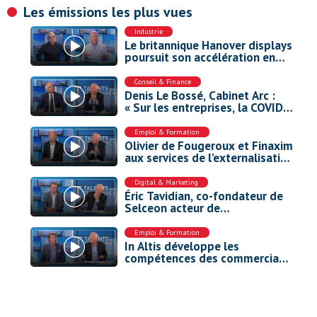
Les émissions les plus vues
Industrie
Le britannique Hanover displays
poursuit son accélération en
Europe
Conseil & Finance
Denis Le Bossé, Cabinet Arc :
« Sur les entreprises, la COVID a
eu plus d’impact que la guerre
en Ukraine »
Emploi & Formation
Olivier de Fougeroux et Finaxim
aux services de l’externalisation
des cadres
Digital & Marketing
Éric Tavidian, co-fondateur de
Selceon acteur de
l’environnement de travail
nouvelle génération.
Emploi & Formation
In Altis développe les
compétences des commerciaux
par le jeu