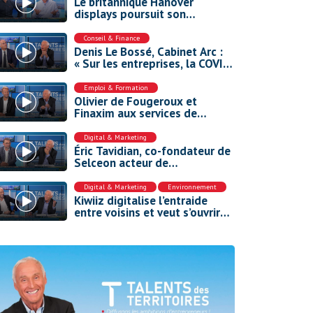
Le britannique Hanover
displays poursuit son
accélération en Europe
Conseil & Finance
Denis Le Bossé, Cabinet Arc :
« Sur les entreprises, la COVID
a eu plus d’impact que la
guerre en Ukraine »
Emploi & Formation
Olivier de Fougeroux et
Finaxim aux services de
l’externalisation des cadres
Digital & Marketing
Éric Tavidian, co-fondateur de
Selceon acteur de
l’environnement de travail
nouvelle génération.
Digital & Marketing
,
Environnement
Kiwiiz digitalise l’entraide
entre voisins et veut s’ouvrir
aux collectivités