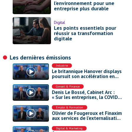
l’environnement pour une
entreprise plus durable
Digital
Les points essentiels pour
réussir sa transformation
digitale
Les dernières émissions
Industrie
Le britannique Hanover displays
poursuit son accélération en
Europe
Conseil & Finance
Denis Le Bossé, Cabinet Arc :
« Sur les entreprises, la COVID a
eu plus d’impact que la guerre
en Ukraine »
Emploi & Formation
Olivier de Fougeroux et Finaxim
aux services de l’externalisation
des cadres
Digital & Marketing