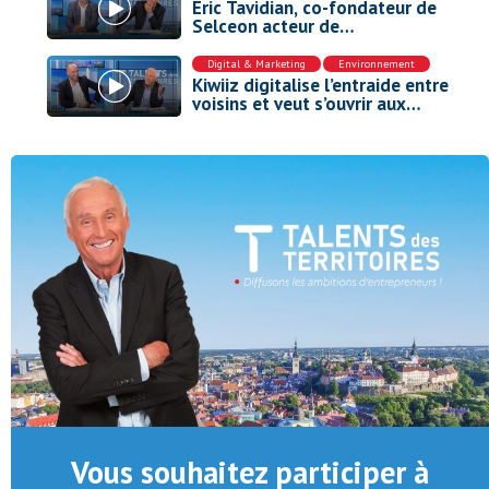
Éric Tavidian, co-fondateur de
Selceon acteur de
l’environnement de travail
nouvelle génération.
Digital & Marketing
,
Environnement
Kiwiiz digitalise l’entraide entre
voisins et veut s’ouvrir aux
collectivités
Vous souhaitez participer à