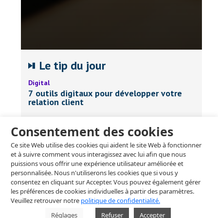
Le tip du jour
Digital
7 outils digitaux pour développer votre
relation client
Ils sont surinformés, pressés, exigeants et
Consentement des cookies
volatils. Leurs habitudes de consommation
évoluent en même rythme que la technologie
Ce site Web utilise des cookies qui aident le site Web à fonctionner
digitale. Cependant, la digitalisation demeure
et à suivre comment vous interagissez avec lui afin que nous
un véritable levier pour conquérir de nouveaux
puissions vous offrir une expérience utilisateur améliorée et
clients !
personnalisée. Nous n'utiliserons les cookies que si vous y
consentez en cliquant sur Accepter. Vous pouvez également gérer
les préférences de cookies individuelles à partir des paramètres.
RH & Management
Afficher tout
Veuillez retrouver notre
politique de confidentialité.
Réglages
Refuser
Accepter
RH & Management